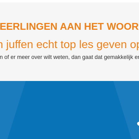
EERLINGEN AAN HET WOO
 juffen echt top les geven o
en of er meer over wilt weten, dan gaat dat gemakkelijk 