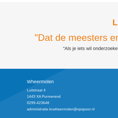
L
"Dat de meesters en
"Als je iets wil onderzoek
Wheermolen
Luitstraat 4
1443 XA Purmerend
0299-423648
administratie.kcwheermolen@opspoor.nl