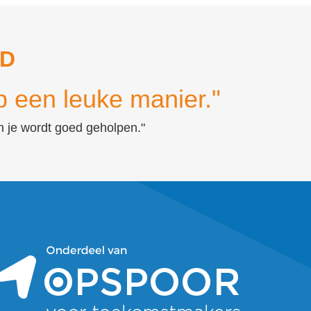
RD
p een leuke manier."
en je wordt goed geholpen."