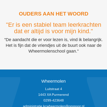
OUDERS AAN HET WOORD
"Er is een stabiel team leerkrachten
dat er altijd is voor mijn kind."
"De aandacht die er voor lezen is, vind ik belangrijk.
Het is fijn dat de vriendjes uit de buurt ook naar de
Wheermolenschool gaan."
Wheermolen
Luitstraat 4
1443 XA Purmerend
0299-423648
administratie.kcwheermolen@opspoor.nl